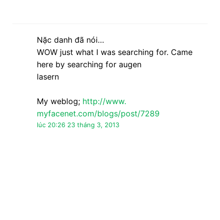
Nặc danh đã nói…
xin chao tan ninhg