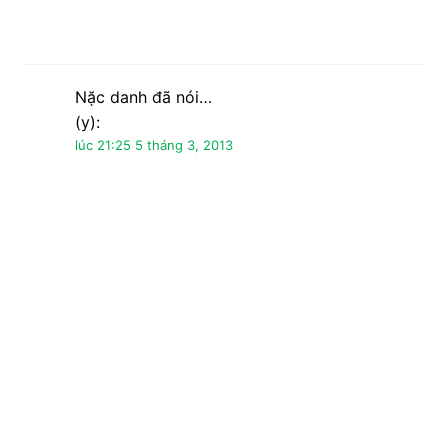
Nặc danh đã nói…
Hello! This is my 1st comment here so I just
wanted to give a quick shout out and tell you
I really enjoy
reading through your articles. Can you
suggest any other blogs/websites/forums