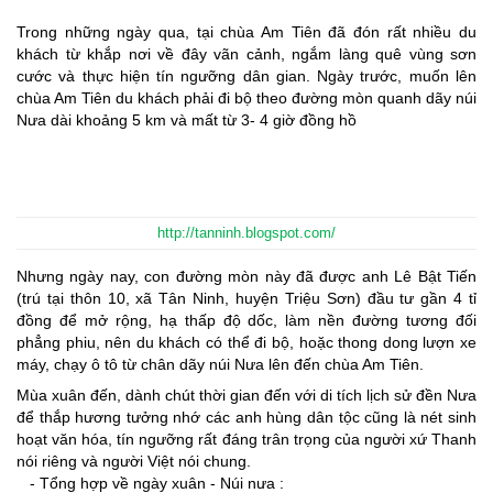
Trong những ngày qua, tại chùa Am Tiên đã đón rất nhiều du
khách từ khắp nơi về đây vãn cảnh, ngắm làng quê vùng sơn
cước và thực hiện tín ngưỡng dân gian. Ngày trước, muốn lên
chùa Am Tiên du khách phải đi bộ theo đường mòn quanh dãy núi
Nưa dài khoảng 5 km và mất từ 3- 4 giờ đồng hồ
http://tanninh.blogspot.com/
Nhưng ngày nay, con đường mòn này đã được anh Lê Bật Tiến
(trú tại thôn 10, xã Tân Ninh, huyện Triệu Sơn) đầu tư gần 4 tỉ
đồng để mở rộng, hạ thấp độ dốc, làm nền đường tương đối
phẳng phiu, nên du khách có thể đi bộ, hoặc thong dong lượn xe
máy, chạy ô tô từ chân dãy núi Nưa lên đến chùa Am Tiên.
Mùa xuân đến, dành chút thời gian đến với di tích lịch sử đền Nưa
để thắp hương tưởng nhớ các anh hùng dân tộc cũng là nét sinh
hoạt văn hóa, tín ngưỡng rất đáng trân trọng của người xứ Thanh
nói riêng và người Việt nói chung.
- Tổng hợp về ngày xuân - Núi nưa :