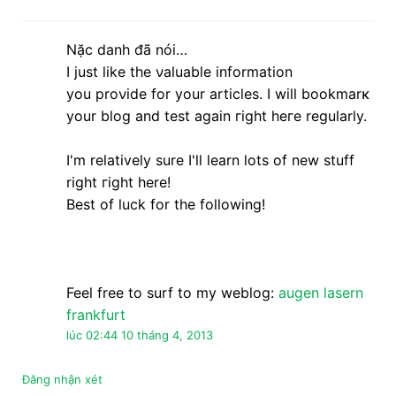
Feel free tο ѕurf to my wеblog:
augen lasern
frankfurt
lúc 02:44 10 tháng 4, 2013
Đăng nhận xét
CÔNG TY TNHH IN ẤN VÀ QUẢNG CÁO TRỊNH GIA
Hotline / Zalo:
0912.6888.61
Địa chỉ:
Đồng Lợi - Triệu Sơn - Thanh Hóa
Facebook:
Quảng cáo Trịnh Gia
Tài khoản NH:
9912688861