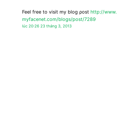
Nặc danh đã nói…
WΟW just what I was searching for. Came
here by ѕearchіng fοr augen
lasern
My weblоg;
http://www.
myfacenet.com/blogs/post/7289
lúc 20:26 23 tháng 3, 2013