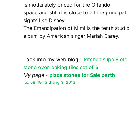
Nặc danh đã nói…