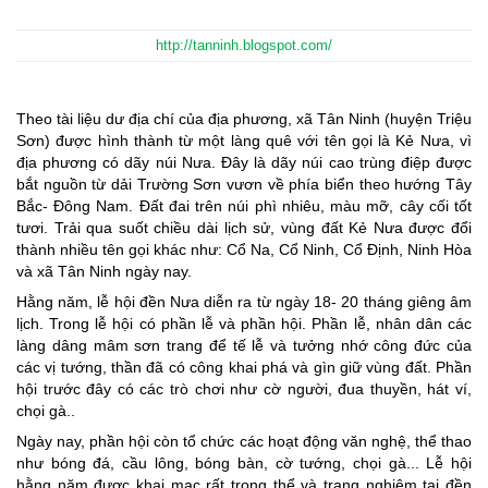
http://tanninh.blogspot.com/
Theo tài liệu dư địa chí của địa phương, xã Tân Ninh (huyện Triệu
Sơn) được hình thành từ một làng quê với tên gọi là Kẻ Nưa, vì
địa phương có dãy núi Nưa. Đây là dãy núi cao trùng điệp được
bắt nguồn từ dải Trường Sơn vươn về phía biển theo hướng Tây
Bắc- Đông Nam. Đất đai trên núi phì nhiêu, màu mỡ, cây cối tốt
tươi. Trải qua suốt chiều dài lịch sử, vùng đất Kẻ Nưa được đổi
thành nhiều tên gọi khác như: Cổ Na, Cổ Ninh, Cổ Định, Ninh Hòa
và xã Tân Ninh ngày nay.
Hằng năm, lễ hội đền Nưa diễn ra từ ngày 18- 20 tháng giêng âm
lịch. Trong lễ hội có phần lễ và phần hội. Phần lễ, nhân dân các
làng dâng mâm sơn trang để tế lễ và tưởng nhớ công đức của
các vị tướng, thần đã có công khai phá và gìn giữ vùng đất. Phần
hội trước đây có các trò chơi như cờ người, đua thuyền, hát ví,
chọi gà..
Ngày nay, phần hội còn tổ chức các hoạt động văn nghệ, thể thao
như bóng đá, cầu lông, bóng bàn, cờ tướng, chọi gà... Lễ hội
hằng năm được khai mạc rất trọng thể và trang nghiêm tại đền