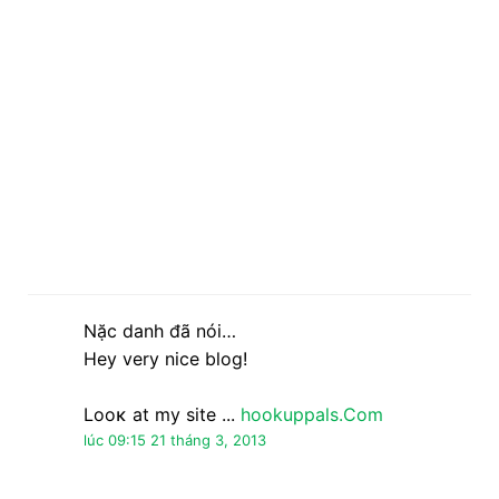
Nặc danh đã nói…
Ηey very niсe blog!
Looκ at mу sitе ...
hookuppals.Com
lúc 09:15 21 tháng 3, 2013