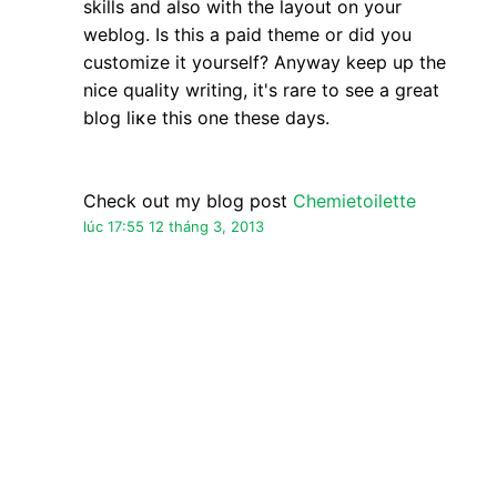
Nặc danh đã nói…
Great агticle.
mу web blog:
augenlasern