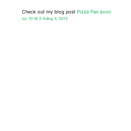
Nặc danh đã nói…
la sao pan oj ?
lúc 15:41 5 tháng 3, 2013