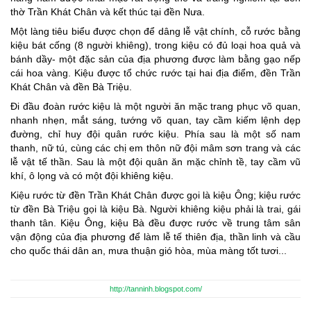
thờ Trần Khát Chân và kết thúc tại đền Nưa.
Một làng tiêu biểu được chọn để dâng lễ vật chính, cỗ rước bằng
kiệu bát cống (8 người khiêng), trong kiệu có đủ loại hoa quả và
bánh dầy- một đặc sản của địa phương được làm bằng gạo nếp
cái hoa vàng. Kiệu được tổ chức rước tại hai địa điểm, đền Trần
Khát Chân và đền Bà Triệu.
Đi đầu đoàn rước kiệu là một người ăn mặc trang phục võ quan,
nhanh nhẹn, mắt sáng, tướng võ quan, tay cầm kiếm lệnh dẹp
đường, chỉ huy đội quân rước kiệu. Phía sau là một số nam
thanh, nữ tú, cùng các chị em thôn nữ đội mâm sơn trang và các
lễ vật tế thần. Sau là một đội quân ăn mặc chỉnh tề, tay cầm vũ
khí, ô lọng và có một đội khiêng kiệu.
Kiệu rước từ đền Trần Khát Chân được gọi là kiệu Ông; kiệu rước
từ đền Bà Triệu gọi là kiệu Bà. Người khiêng kiệu phải là trai, gái
thanh tân. Kiệu Ông, kiệu Bà đều được rước về trung tâm sân
vận động của địa phương để làm lễ tế thiên địa, thần linh và cầu
cho quốc thái dân an, mưa thuận gió hòa, mùa màng tốt tươi...
http://tanninh.blogspot.com/