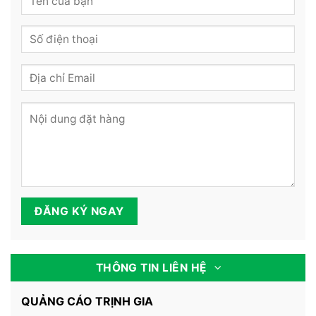
THÔNG TIN LIÊN HỆ
QUẢNG CÁO TRỊNH GIA
Skype:
trinhthangtn
Email:
trinhthangtn@gmail.com
Địa chỉ:
175 Long Vân - Xã Đồng Lợi - Huyện Triệu
Sơn - Thanh Hóa
Điện thoại:
-
0912688861
THÔNG TIN CHUYỂN KHOẢN