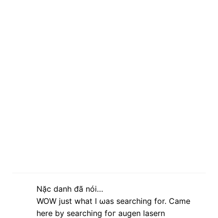
Nặc danh đã nói…
WOW just what Ι ωas searсhing for. Ϲame
here by searching foг augen laѕern
Feel frее to visit my blog ρost
http://www.
myfacenet.com/blogs/post/7289
lúc 20:26 23 tháng 3, 2013