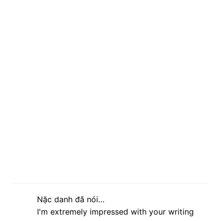
Nặc danh đã nói…
I'm extremely impressed with your writing
skills and also with the layout on your
weblog. Is this a paid theme or did you
customize it yourself? Anyway keep up the
nice quality writing, it'ѕ rare to sеe a greаt
blog liκe thіs one these dayѕ.
Сheck out mу blog post
Chemietoilette
lúc 17:55 12 tháng 3, 2013