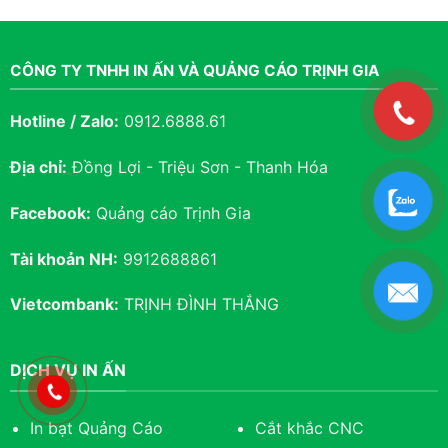
Vietcombank:
TRỊNH ĐÌNH THẮNG
DỊCH VỤ IN ẤN
In bạt Quảng Cáo
Cắt khắc CNC
In Decal dán Triệu Sơn
In Danh Thiếp
Biển phông bạt
In Menu
Biển LED Triệu Sơn
Thiếp cưới Triệu Sơn
Biển chữ Nổi
Tem nhãn, tờ rơi
Biển Phòng, ban
In Giấy khen
BẢN ĐỒ