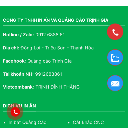
Vietcombank:
TRỊNH ĐÌNH THẮNG
DỊCH VỤ IN ẤN
In bạt Quảng Cáo
Cắt khắc CNC
In Decal dán Triệu Sơn
In Danh Thiếp
Biển phông bạt
In Menu
Biển LED Triệu Sơn
Thiếp cưới Triệu Sơn
Biển chữ Nổi
Tem nhãn, tờ rơi
Biển Phòng, ban
In Giấy khen
BẢN ĐỒ