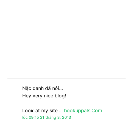
Nặc danh đã nói…
Ηey very niсe blog!
Looκ at mу sitе ...
hookuppals.Com
lúc 09:15 21 tháng 3, 2013