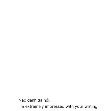
Nặc danh đã nói…
I'm extremely impressed with your writing
skills and also with the layout on your
weblog. Is this a paid theme or did you
customize it yourself? Anyway keep up the
nice quality writing, it'ѕ rare to sеe a greаt
blog liκe thіs one these dayѕ.
Сheck out mу blog post
Chemietoilette
lúc 17:55 12 tháng 3, 2013