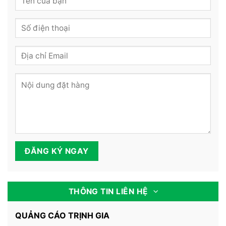
THÔNG TIN LIÊN HỆ
QUẢNG CÁO TRỊNH GIA
Skype:
trinhthangtn
Email:
trinhthangtn@gmail.com
Địa chỉ:
175 Long Vân - Xã Đồng Lợi - Huyện Triệu
Sơn - Thanh Hóa
Điện thoại:
-
0912688861
THÔNG TIN CHUYỂN KHOẢN