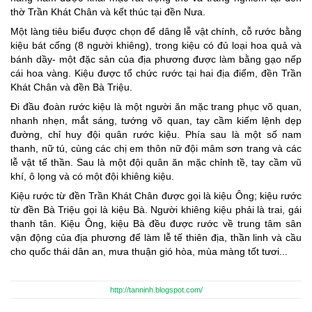
thờ Trần Khát Chân và kết thúc tại đền Nưa.
Một làng tiêu biểu được chọn để dâng lễ vật chính, cỗ rước bằng
kiệu bát cống (8 người khiêng), trong kiệu có đủ loại hoa quả và
bánh dầy- một đặc sản của địa phương được làm bằng gạo nếp
cái hoa vàng. Kiệu được tổ chức rước tại hai địa điểm, đền Trần
Khát Chân và đền Bà Triệu.
Đi đầu đoàn rước kiệu là một người ăn mặc trang phục võ quan,
nhanh nhẹn, mắt sáng, tướng võ quan, tay cầm kiếm lệnh dẹp
đường, chỉ huy đội quân rước kiệu. Phía sau là một số nam
thanh, nữ tú, cùng các chị em thôn nữ đội mâm sơn trang và các
lễ vật tế thần. Sau là một đội quân ăn mặc chỉnh tề, tay cầm vũ
khí, ô lọng và có một đội khiêng kiệu.
Kiệu rước từ đền Trần Khát Chân được gọi là kiệu Ông; kiệu rước
từ đền Bà Triệu gọi là kiệu Bà. Người khiêng kiệu phải là trai, gái
thanh tân. Kiệu Ông, kiệu Bà đều được rước về trung tâm sân
vận động của địa phương để làm lễ tế thiên địa, thần linh và cầu
cho quốc thái dân an, mưa thuận gió hòa, mùa màng tốt tươi...
http://tanninh.blogspot.com/