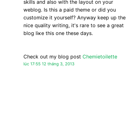
Nặc danh đã nói…
Great агticle.
mу web blog:
augenlasern