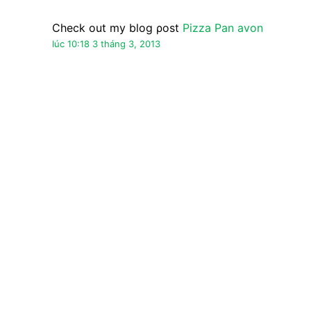
Nặc danh đã nói…
la sao pan oj ?
lúc 15:41 5 tháng 3, 2013