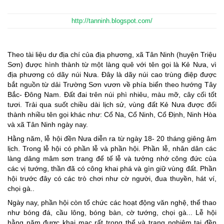
http://tanninh.blogspot.com/
Theo tài liệu dư địa chí của địa phương, xã Tân Ninh (huyện Triệu
Sơn) được hình thành từ một làng quê với tên gọi là Kẻ Nưa, vì
địa phương có dãy núi Nưa. Đây là dãy núi cao trùng điệp được
bắt nguồn từ dải Trường Sơn vươn về phía biển theo hướng Tây
Bắc- Đông Nam. Đất đai trên núi phì nhiêu, màu mỡ, cây cối tốt
tươi. Trải qua suốt chiều dài lịch sử, vùng đất Kẻ Nưa được đổi
thành nhiều tên gọi khác như: Cổ Na, Cổ Ninh, Cổ Định, Ninh Hòa
và xã Tân Ninh ngày nay.
Hằng năm, lễ hội đền Nưa diễn ra từ ngày 18- 20 tháng giêng âm
lịch. Trong lễ hội có phần lễ và phần hội. Phần lễ, nhân dân các
làng dâng mâm sơn trang để tế lễ và tưởng nhớ công đức của
các vị tướng, thần đã có công khai phá và gìn giữ vùng đất. Phần
hội trước đây có các trò chơi như cờ người, đua thuyền, hát ví,
chọi gà..
Ngày nay, phần hội còn tổ chức các hoạt động văn nghệ, thể thao
như bóng đá, cầu lông, bóng bàn, cờ tướng, chọi gà... Lễ hội
hằng năm được khai mạc rất trọng thể và trang nghiêm tại đền