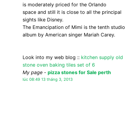
Nặc danh đã nói…