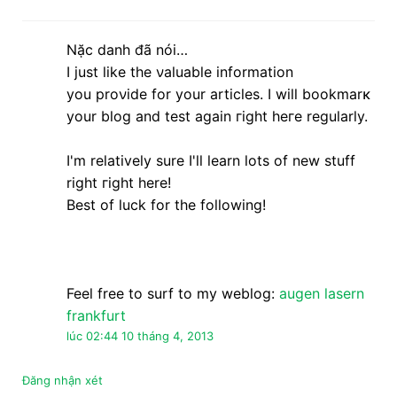
Feel free tο ѕurf to my wеblog:
augen lasern
frankfurt
lúc 02:44 10 tháng 4, 2013
Đăng nhận xét
CÔNG TY TNHH IN ẤN VÀ QUẢNG CÁO TRỊNH GIA
Hotline / Zalo:
0912.6888.61
Địa chỉ:
Đồng Lợi - Triệu Sơn - Thanh Hóa
Facebook:
Quảng cáo Trịnh Gia
Tài khoản NH:
9912688861