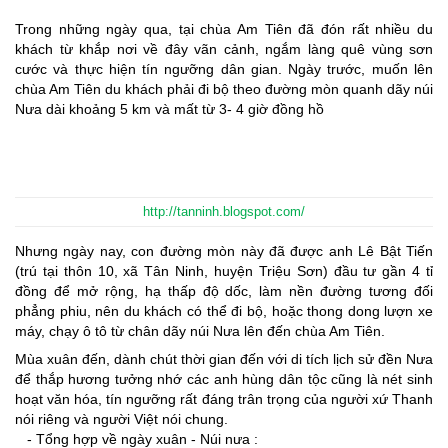
Trong những ngày qua, tại chùa Am Tiên đã đón rất nhiều du
khách từ khắp nơi về đây vãn cảnh, ngắm làng quê vùng sơn
cước và thực hiện tín ngưỡng dân gian. Ngày trước, muốn lên
chùa Am Tiên du khách phải đi bộ theo đường mòn quanh dãy núi
Nưa dài khoảng 5 km và mất từ 3- 4 giờ đồng hồ
http://tanninh.blogspot.com/
Nhưng ngày nay, con đường mòn này đã được anh Lê Bật Tiến
(trú tại thôn 10, xã Tân Ninh, huyện Triệu Sơn) đầu tư gần 4 tỉ
đồng để mở rộng, hạ thấp độ dốc, làm nền đường tương đối
phẳng phiu, nên du khách có thể đi bộ, hoặc thong dong lượn xe
máy, chạy ô tô từ chân dãy núi Nưa lên đến chùa Am Tiên.
Mùa xuân đến, dành chút thời gian đến với di tích lịch sử đền Nưa
để thắp hương tưởng nhớ các anh hùng dân tộc cũng là nét sinh
hoạt văn hóa, tín ngưỡng rất đáng trân trọng của người xứ Thanh
nói riêng và người Việt nói chung.
- Tổng hợp về ngày xuân - Núi nưa :