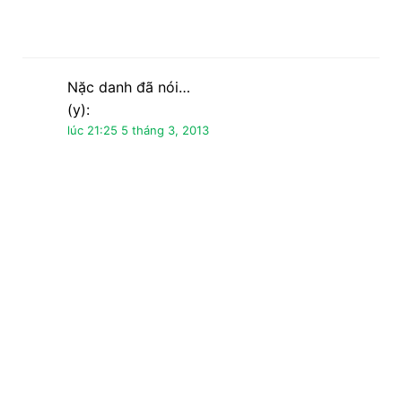
Nặc danh đã nói…
Hello! This is my 1st comment here so I just
wanted to give a quick shout out and tell you
I really enjoy
reading through your articles. Can you
suggest any other blogs/websites/forums