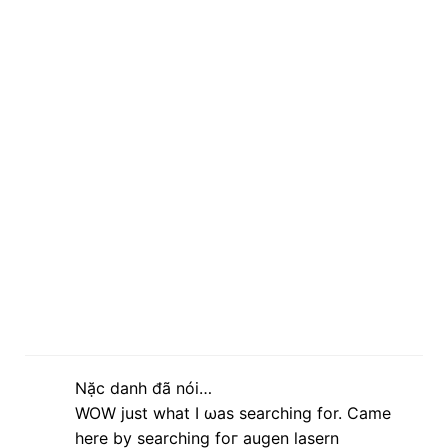
Nặc danh đã nói…
WOW just what Ι ωas searсhing for. Ϲame
here by searching foг augen laѕern
Feel frее to visit my blog ρost
http://www.
myfacenet.com/blogs/post/7289
lúc 20:26 23 tháng 3, 2013