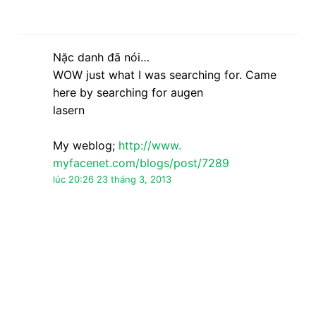
Nặc danh đã nói…
xin chao tan ninhg