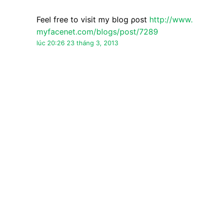
Nặc danh đã nói…
WΟW just what I was searching for. Came
here by ѕearchіng fοr augen
lasern
My weblоg;
http://www.
myfacenet.com/blogs/post/7289
lúc 20:26 23 tháng 3, 2013