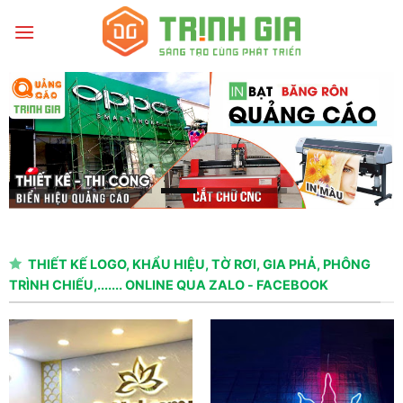
THIẾT KẾ LOGO, KHẨU HIỆU, TỜ RƠI, GIA PHẢ, PHÔNG
TRÌNH CHIẾU,....... ONLINE QUA ZALO - FACEBOOK