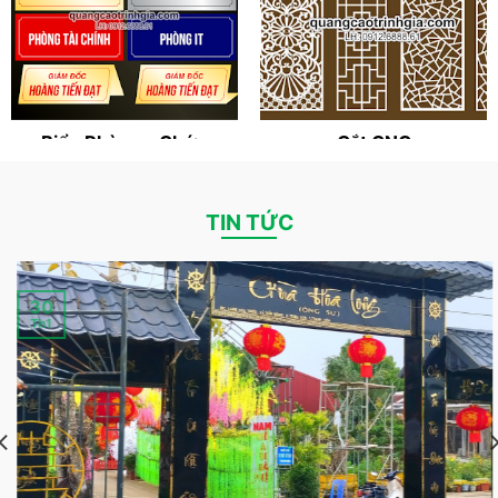
Biển Phòng - Chức
Cắt CNC
danh
TIN TỨC
30
Th1
In Danh thiếp -
In Thiệp cưới Triệu
Voucher
Sơn