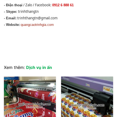
/ Zalo / Facebook:
- Điện thoại
0912 6 888 61
trinhthangtn
- Skype:
trinhthangtn@gmail.com
- Email:
- Website:
quangcaotrinhgia.com
Xem thêm:
Dịch vụ in ấn