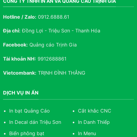
CÔNG TY TNHH IN ẤN VÀ QUẢNG CÁO TRỊNH GIA
Hotline / Zalo:
0912.6888.61
Địa chỉ:
Đồng Lợi - Triệu Sơn - Thanh Hóa
Facebook:
Quảng cáo Trịnh Gia
Tài khoản NH:
9912688861
Vietcombank:
TRỊNH ĐÌNH THẮNG
DỊCH VỤ IN ẤN
In bạt Quảng Cáo
Cắt khắc CNC
In Decal dán Triệu Sơn
In Danh Thiếp
Biển phông bạt
In Menu