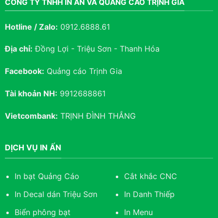
CÔNG TY TNHH IN ẤN VÀ QUẢNG CÁO TRỊNH GIA
Hotline / Zalo:
0912.6888.61
Địa chỉ:
Đồng Lợi - Triệu Sơn - Thanh Hóa
Facebook:
Quảng cáo Trịnh Gia
Tài khoản NH:
9912688861
Vietcombank:
TRỊNH ĐÌNH THẮNG
DỊCH VỤ IN ẤN
In bạt Quảng Cáo
Cắt khắc CNC
In Decal dán Triệu Sơn
In Danh Thiếp
Biển phông bạt
In Menu