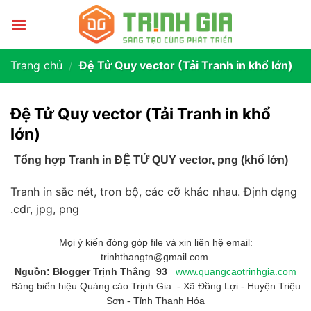
Trang chủ
/
Đệ Tử Quy vector (Tải Tranh in khổ lớn)
Đệ Tử Quy vector (Tải Tranh in khổ
lớn)
Tổng hợp Tranh in ĐỆ TỬ QUY vector, png (khổ lớn)
Tranh in sắc nét, tron bộ, các cỡ khác nhau. Định dạng
.cdr, jpg, png
Mọi ý kiến đóng góp file và xin liên hệ email:
trinhthangtn@gmail.com
Nguồn: Blogger Trịnh Thắng_93
www.quangcaotrinhgia.com
Bảng biển hiệu Quảng cáo Trịnh Gia - Xã Đồng Lợi - Huyện Triệu
Sơn - Tỉnh Thanh Hóa