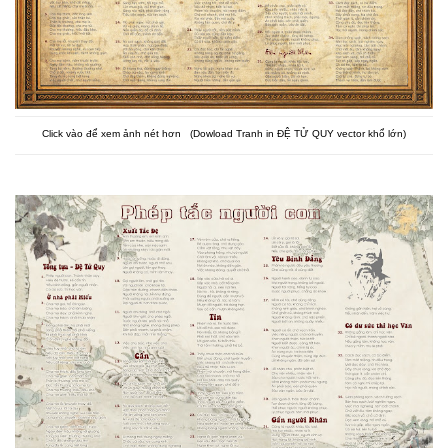
Click vào để xem ảnh nét hơn (Dowload Tranh in ĐỆ TỬ QUY vector khổ lớn)