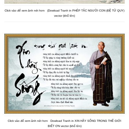
Click vào để xem ảnh nét hơn (Dowload Tranh in PHÉP TẮC NGƯỜI CON (ĐỆ TỬ QUY)
vector (khổ lớn)
Click vào để xem ảnh nét hơn Dowload Tranh in XIN HÃY SỐNG TRONG THẾ GIỚI
BIẾT ƠN vector (khổ lớn)