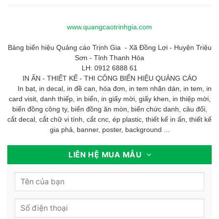
www.quangcaotrinhgia.com
Bảng biển hiệu Quảng cáo Trịnh Gia - Xã Đồng Lợi - Huyện Triệu
Sơn - Tỉnh Thanh Hóa
LH: 0912 6888 61
IN ẤN - THIẾT KẾ - THI CÔNG BIỂN HIỆU QUẢNG CÁO
In bạt, in decal, in đề can, hóa đơn, in tem nhãn dán, in tem, in
card visit, danh thiếp, in biển, in giấy mời, giấy khen, in thiệp mời,
biển đồng công ty, biển đồng ăn mòn, biển chức danh, câu đối,
cắt decal, cắt chữ vi tính, cắt cnc, ép plastic, thiết kế in ấn, thiết kế
gia phả, banner, poster, background ...
LIÊN HỆ MUA MẪU