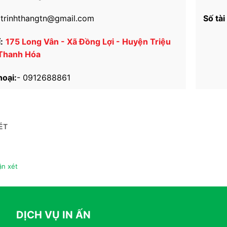
trinhthangtn@gmail.com
Số tài
:
175 Long Vân - Xã Đồng Lợi - Huyện Triệu
 Thanh Hóa
hoại:
-
0912688861
ÉT
n xét
DỊCH VỤ IN ẤN