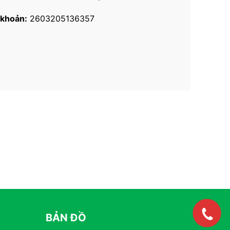
 khoản:
2603205136357
BẢN ĐỒ