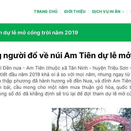
TRANG CHỦ
GIỚI THIỆU
DỊCH VỤ IN ẤN
n dự lễ mở cổng trời năm 2019
 người đổ về núi Am Tiên dự lễ mở
ền nưa - Am Tiên (thuộc xã Tân Ninh - huyện Triệu Sơn 
tiết đầu năm 2019 khá oi ả so với mọi năm, nhưng ngay t
 thập phương đã hành hương về đền Nưa, và đỉnh Am Tiên 
m bái, cầu mong cho một năm mưa thuận gió hòa, quốc t
ong số đó đã khẳng định sẽ trú lại để đợi tham dự lễ mở 