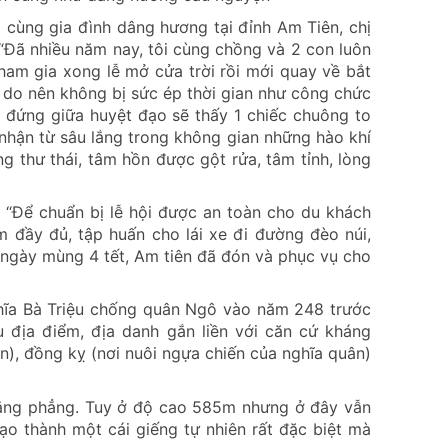
 cùng gia đình dâng hương tại đỉnh Am Tiên, chị
 “Đã nhiều năm nay, tôi cùng chồng và 2 con luôn
tham gia xong lễ mở cửa trời rồi mới quay về bắt
 do nên không bị sức ép thời gian như công chức
 đứng giữa huyệt đạo sẽ thấy 1 chiếc chuông to
 nhận từ sâu lắng trong không gian những hào khí
 thư thái, tâm hồn được gột rửa, tâm tỉnh, lòng
 “Để chuẩn bị lễ hội được an toàn cho du khách
 đầy đủ, tập huấn cho lái xe đi đường đèo núi,
 ngày mùng 4 tết, Am tiên đã đón và phục vụ cho
nghĩa Bà Triệu chống quân Ngô vào năm 248 trước
 địa điểm, địa danh gắn liền với căn cứ kháng
n), đồng kỵ (nơi nuôi ngựa chiến của nghĩa quân)
bằng phẳng. Tuy ở độ cao 585m nhưng ở đây vẫn
o thành một cái giếng tự nhiên rất đặc biệt mà