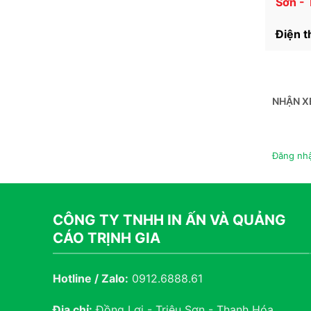
Sơn -
Điện t
NHẬN X
Đăng nhậ
CÔNG TY TNHH IN ẤN VÀ QUẢNG
CÁO TRỊNH GIA
Hotline / Zalo:
0912.6888.61
Địa chỉ:
Đồng Lợi - Triệu Sơn - Thanh Hóa