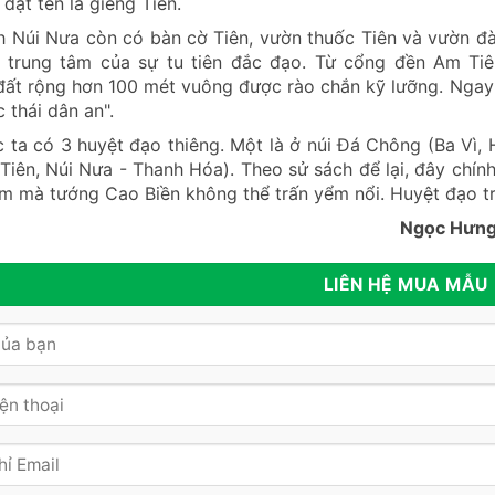
 đặt tên là giếng Tiên.
h Núi Nưa còn có bàn cờ Tiên, vườn thuốc Tiên và vườn đ
 trung tâm của sự tu tiên đắc đạo. Từ cổng đền Am Tiê
ất rộng hơn 100 mét vuông được rào chắn kỹ lưỡng. Ngay 
 thái dân an".
 ta có 3 huyệt đạo thiêng. Một là ở núi Đá Chông (Ba Vì, H
iên, Núi Nưa - Thanh Hóa). Theo sử sách để lại, đây chính
 mà tướng Cao Biền không thể trấn yểm nổi. Huyệt đạo trên
gọc Hưng Bá
LIÊN HỆ MUA MẪU