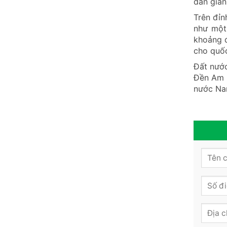
dân gian
Trên đỉn
như một
khoảng đ
cho quốc
Đất nước
Đền Am T
nước Nam
N