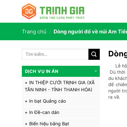
Trang chủ
/
Dòng người đổ về núi Am Tiê
Dòng
Lễ hội Đ
DỊCH VỤ IN ẤN
Dù thời 
du khách
IN THIỆP CƯỚI TRỊNH GIA (XÃ
để chiê
TÂN NINH - TỈNH THANH HÓA)
người tr
ra về.
In bạt Quảng cáo
In Đề-can dán
Biển hiệu bằng Bạt