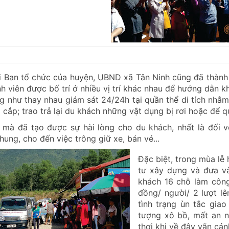
 Ban tổ chức của huyện, UBND xã Tân Ninh cũng đã thành 
h viên được bố trí ở nhiều vị trí khác nhau để hướng dẫn 
g như thay nhau giám sát 24/24h tại quần thể di tích nhằm
m cắp; trao trả lại du khách những vật dụng bị rơi hoặc để q
mà đã tạo được sự hài lòng cho du khách, nhất là đối vớ
hung, cho đến việc trông giữ xe, bán vé...
Đặc biệt, trong mùa lễ
tư xây dựng và đưa v
khách 16 chỗ làm công
đồng/ người/ 2 lượt l
tình trạng ùn tắc gia
tượng xô bồ, mất an ni
thơi khi về đây vãn c