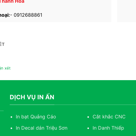
 Thanh Hóa
hoại:
-
0912688861
ÉT
n xét
DỊCH VỤ IN ẤN
In bạt Quảng Cáo
Cắt khắc CNC
In Decal dán Triệu Sơn
In Danh Thiếp