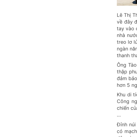
Lê Thị T
về đây đ
tay vào 
nhà nướ
treo lơ 
ngàn năm
thanh th
Ông Tào 
thập phư
đảm bảo 
hơn 5 ng
Khu di t
Công ng
chiến củ
…
Đỉnh nú
có mạch 