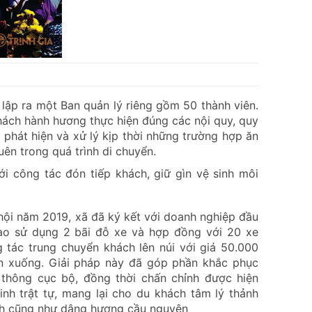
lập ra một Ban quản lý riêng gồm 50 thành viên.
khách hành hương thực hiện đúng các nội quy, quy
 phát hiện và xử lý kịp thời những trường hợp ăn
uên trong quá trình di chuyển.
i công tác đón tiếp khách, giữ gìn vệ sinh môi
 hội năm 2019, xã đã ký kết với doanh nghiệp đầu
ào sử dụng 2 bãi đỗ xe và hợp đồng với 20 xe
 tác trung chuyển khách lên núi với giá 50.000
ên xuống. Giải pháp này đã góp phần khắc phục
o thông cục bộ, đồng thời chấn chỉnh được hiện
nh trật tự, mang lại cho du khách tâm lý thảnh
ảnh cũng như dâng hương cầu nguyện