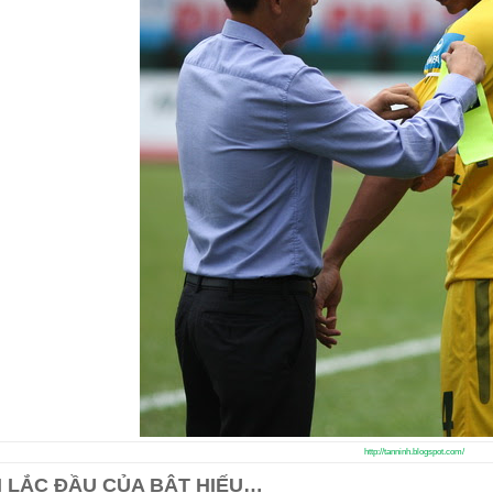
http://tanninh.blogspot.com/
I LẮC ĐẦU CỦA BẬT HIẾU…