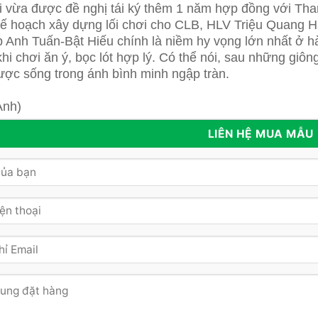
i vừa được đề nghị tái ký thêm 1 năm hợp đồng với Th
ế hoạch xây dựng lối chơi cho CLB, HLV Triệu Quang Hà
 Anh Tuấn-Bật Hiếu chính là niềm hy vọng lớn nhất ở h
hi chơi ăn ý, bọc lót hợp lý. Có thể nói, sau những giô
ợc sống trong ánh bình minh ngập tràn.
Anh)
LIÊN HỆ MUA MẪU