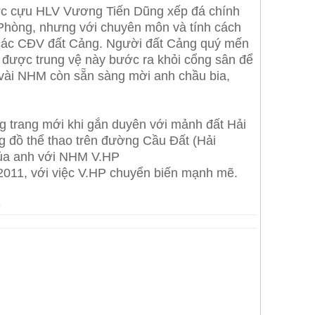
ược cựu HLV Vương Tiến Dũng xếp đá chính
i Phòng, nhưng với chuyên môn và tính cách
 các CĐV đất Cảng. Người đất Cảng quý mến
g được trung vệ này bước ra khỏi cổng sân để
 vài NHM còn sẵn sàng mời anh chầu bia,
g trang mới khi gắn duyên với mảnh đất Hải
g đồ thể thao trên đường Cầu Đất (Hải
của anh với NHM V.HP
 2011, với việc V.HP chuyển biến mạnh mẽ.