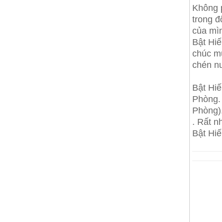
Không 
trong đ
của mì
Bật Hiế
chúc mừ
chén n
Bật Hiế
Phòng. 
Phòng)
. Rất n
Bật Hi