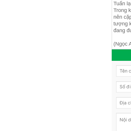
Tuấn lạ
Trong k
nên cặp
tượng k
đang đư
(Ngọc 