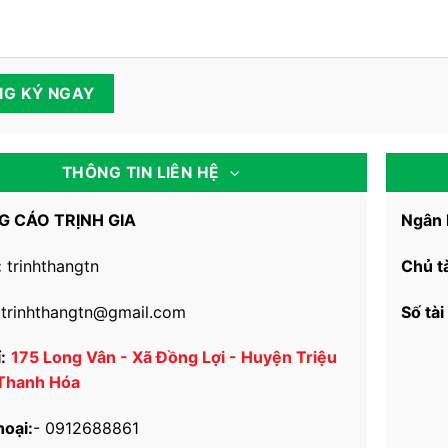
THÔNG TIN LIÊN HỆ
 CÁO TRỊNH GIA
Ngân 
:
trinhthangtn
Chủ t
trinhthangtn@gmail.com
Số tài
:
175 Long Vân - Xã Đồng Lợi - Huyện Triệu
 Thanh Hóa
hoại:
-
0912688861