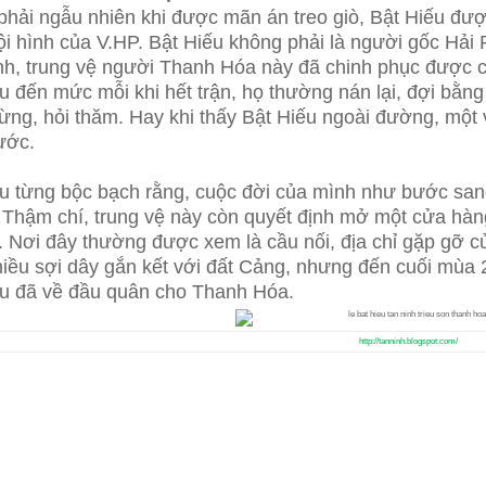
phải ngẫu nhiên khi được mãn án treo giò, Bật Hiếu đ
ội hình của V.HP. Bật Hiếu không phải là người gốc Hả
nh, trung vệ người Thanh Hóa này đã chinh phục được
u đến mức mỗi khi hết trận, họ thường nán lại, đợi bằn
ng, hỏi thăm. Hay khi thấy Bật Hiếu ngoài đường, một
ước.
u từng bộc bạch rằng, cuộc đời của mình như bước san
Thậm chí, trung vệ này còn quyết định mở một cửa hàn
. Nơi đây thường được xem là cầu nối, địa chỉ gặp gỡ 
hiều sợi dây gắn kết với đất Cảng, nhưng đến cuối mùa
ếu đã về đầu quân cho Thanh Hóa.
http://tanninh.blogspot.com/