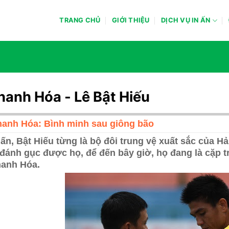
TRANG CHỦ
GIỚI THIỆU
DỊCH VỤ IN ẤN
hanh Hóa - Lê Bật Hiếu
anh Hóa: Bình minh sau giông bão
ấn, Bật Hiếu từng là bộ đôi trung vệ xuất sắc của 
đánh gục được họ, để đến bây giờ, họ đang là cặp t
anh Hóa.