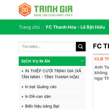
Trang chủ
/
FC Thanh Hóa - Lê Bật Hiếu
FC T
CLB Th
DỊCH VỤ IN ẤN
Anh Tu
IN THIỆP CƯỚI TRỊNH GIA (XÃ
không 
TÂN NINH - TỈNH THANH HÓA)
ngự Th
In bạt Quảng cáo
In Đề-can dán
Biển hiệu bằng Bạt