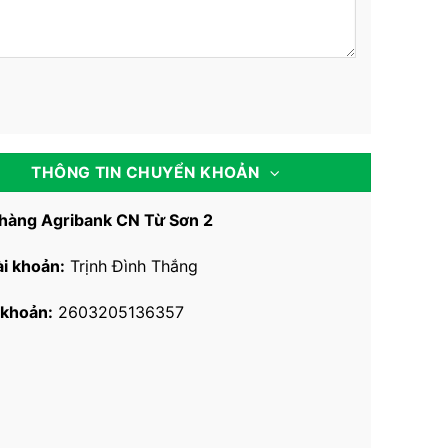
THÔNG TIN CHUYỂN KHOẢN
hàng Agribank CN Từ Sơn 2
ài khoản:
Trịnh Đình Thắng
 khoản:
2603205136357