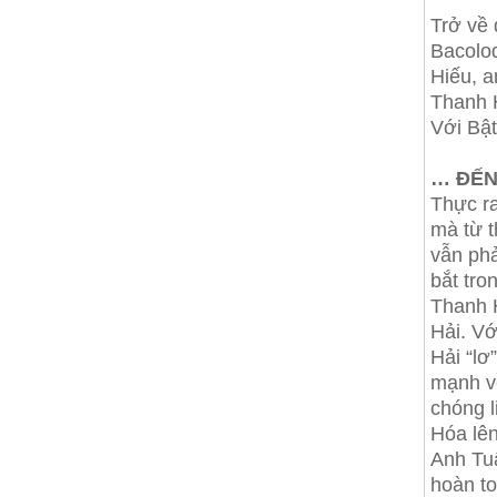
Trở về 
Bacolod
Hiếu, a
Thanh H
Với Bật
… ĐẾN
Thực ra
mà từ t
vẫn phả
bắt tro
Thanh 
Hải. Vớ
Hải “lơ
mạnh về
chóng 
Hóa lên
Anh Tuấ
hoàn to