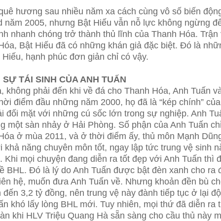
quê hương sau nhiều năm xa cách cùng vô số biến động
 năm 2005, nhưng Bật Hiếu vẫn nỗ lực không ngừng để 
nh nhanh chóng trở thành thủ lĩnh của Thanh Hóa. Trận 
óa, Bật Hiếu đã có những khán giả đặc biệt. Đó là nh
 Hiếu, hạnh phúc đơn giản chỉ có vậy.
 SỰ TÁI SINH CỦA ANH TUẤN
, không phải đến khi về đá cho Thanh Hóa, Anh Tuấn và
hời điểm đầu những năm 2000, họ đã là “kép chính” của
i đối mặt với những cú sốc lớn trong sự nghiệp. Anh Tuấ
ng một sàn nhảy ở Hải Phòng. Số phận của Anh Tuấn chỉ
Hóa ở mùa 2011, và ở thời điểm ấy, thủ môn Mạnh Dũng
i khả năng chuyên môn tốt, ngay lập tức trung vệ sinh
”. Khi mọi chuyện đang diễn ra tốt đẹp với Anh Tuấn th
 BHL. Đó là lý do Anh Tuấn được bật đèn xanh cho ra đi
liên hệ, muốn đưa Anh Tuấn về. Nhưng khoản đền bù c
 đến 3,2 tỷ đồng, nên trung vệ này đành tiếp tục ở lại đ
n khó lấy lòng BHL mới. Tuy nhiên, mọi thứ đã diễn ra 
àn khi HLV Triệu Quang Hà sẵn sàng cho cầu thủ này mộ