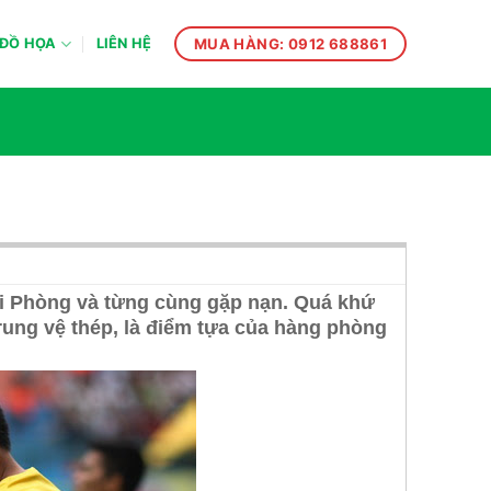
MUA HÀNG: 0912 688861
ĐỒ HỌA
LIÊN HỆ
Hải Phòng và từng cùng gặp nạn. Quá
khứ
rung vệ thép, là điểm tựa của
hàng phòng