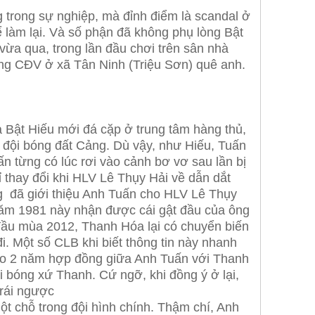
 trong sự nghiệp, mà đỉnh điểm là scandal ở
làm lại. Và số phận đã không phụ lòng Bật
vừa qua, trong lần đầu chơi trên sân nhà
ững CĐV ở xã Tân Ninh (Triệu Sơn) quê anh.
 Bật Hiếu mới đá cặp ở trung tâm hàng thủ,
 đội bóng đất Cảng. Dù vậy, như Hiếu, Tuấn
n từng có lúc rơi vào cảnh bơ vơ sau lần bị
 thay đổi khi HLV Lê Thụy Hải về dẫn dắt
 đã giới thiệu Anh Tuấn cho HLV Lê Thụy
 năm 1981 này nhận được cái gật đầu của ông
ì đầu mùa 2012, Thanh Hóa lại có chuyển biến
. Một số CLB khi biết thông tin này nhanh
ho 2 năm hợp đồng giữa Anh Tuấn với Thanh
ội bóng xứ Thanh. Cứ ngỡ, khi đồng ý ở lại,
trái ngược
t chỗ trong đội hình chính. Thậm chí, Anh