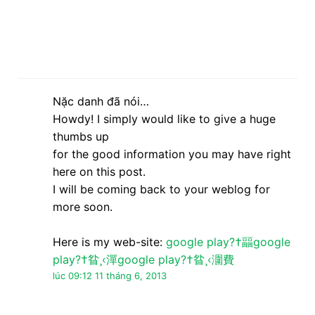
Nặc danh đã nói…
Howdy! I simply would like to give a huge
thumbs up
for the good information you may have right
here on this post.
I will be coming back to your weblog for
more soon.
Here is my web-site:
google play?†㽬google
play?†䀤¸‹潬google play?†䀤¸‹潿費
lúc 09:12 11 tháng 6, 2013