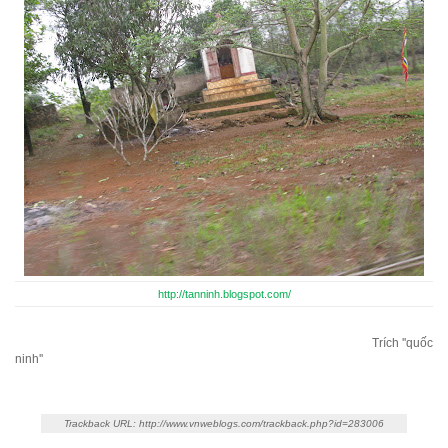
http://tanninh.blogspot.com/
Trích ''quốc
ninh''
Trackback URL: http://www.vnweblogs.com/trackback.php?id=283006