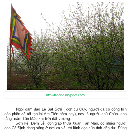
http://tanninh.blogspot.com/
Ngồi đàm đạo Lê Bật Sơn ( con cụ Quy, người đã có công lớn
góp phần để tái tạo lại Am Tiên hôm nay), nay là người chủ Chùa cho
rằng, năm Tân Mão khí trời đất vượng…
Sơn kể: Đêm Lễ đón giao thừa Xuân Tân Mão, có nhiều người
con Cổ Định đang sống ở nơi xa về, có lãnh đạo của tỉnh đến dự. Đúng