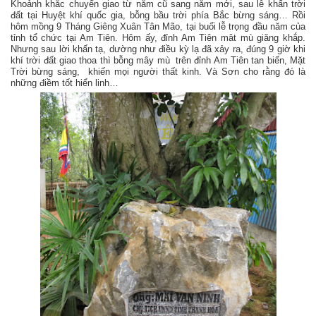
Khoảnh khắc chuyển giao từ năm cũ sang năm mới, sau lễ khấn trời
đất tại Huyệt khí quốc gia, bỗng bầu trời phía Bắc bừng sáng… Rồi
hôm mồng 9 Tháng Giêng Xuân Tân Mão, tại buổi lễ trọng đầu năm của
tỉnh tổ chức tại Am Tiên. Hôm ấy, đỉnh Am Tiên mât mù giăng khắp.
Nhưng sau lời khấn tạ, dường như điều kỳ lạ đã xảy ra, đúng 9 giờ khi
khí trời đất giao thoa thì bỗng mây mù trên đỉnh Am Tiên tan biến, Mặt
Trời bừng sáng, khiến mọi người thất kinh. Và Sơn cho rằng đó là
những điềm tốt hiển linh…