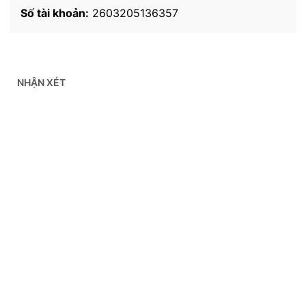
Số tài khoản:
2603205136357
NHẬN XÉT