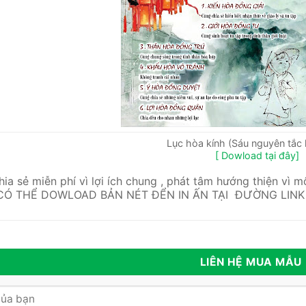
Lục hòa kính (Sáu nguyên tắc 
[ Dowload tại đây]
ia sẻ miễn phí vì lợi ích chung , phát tâm hướng thiện vì m
CÓ THỂ DOWLOAD BẢN NÉT ĐỂN IN ẤN TẠI ĐƯỜNG LINK
LIÊN HỆ MUA MẪU