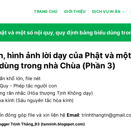
TRANG CHỦ
GIỚI THIỆU
DỊCH VỤ IN ẤN
hật và một số nội quy, quy định bảng biểu dùng tr
, hình ảnh lời dạy của Phật và một
 dùng trong nhà Chùa (Phần 3)
ấn khổ lớn, file nét
 Quy - Phép tắc người con
àng răn nhắc (Hòa thượng Tịnh Không dạy)
òa kính (Sáu nguyên tắc hòa kính)
ến đóng góp file và xin liên hệ
Email
: trinhthangtn@gmail.c
ogger Trịnh Thắng_93 (tanninh.blogspot.com)