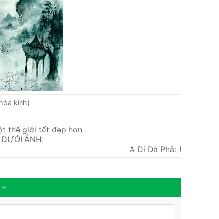
hòa kính)
ột thế giới tốt đẹp hơn
 DƯỚI ẢNH:
A Di Dà Phật !