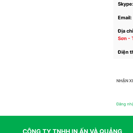
Skype
Email:
Địa chỉ
Sơn -
Điện t
NHẬN X
Đăng nhậ
CÔNG TY TNHH IN ẤN VÀ QUẢNG