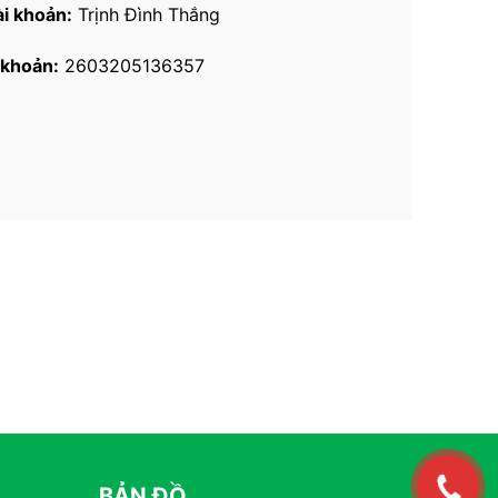
ài khoản:
Trịnh Đình Thắng
 khoản:
2603205136357
BẢN ĐỒ