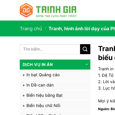
Trang chủ
/
Tranh, hình ảnh lời dạy của P
Tranh
biểu
DỊCH VỤ IN ẤN
Tranh in 
In bạt Quảng cáo
1. Đệ Tử
2. Lời v
In Đề-can dán
3. Lục h
Biển hiệu bằng Bạt
Mọi ý ki
Biển hiệu chữ Nổi
Nguồn: Bl