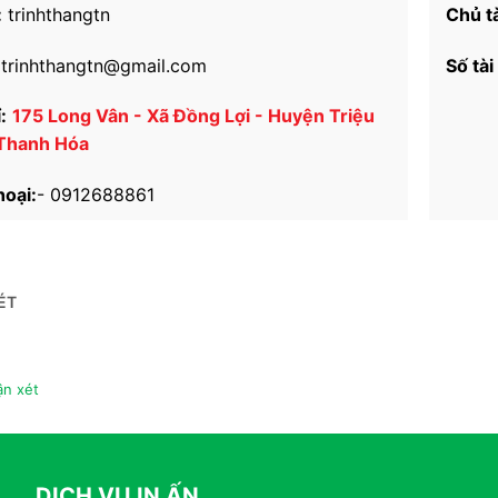
:
trinhthangtn
Chủ t
trinhthangtn@gmail.com
Số tài
:
175 Long Vân - Xã Đồng Lợi - Huyện Triệu
 Thanh Hóa
hoại:
-
0912688861
ÉT
n xét
DỊCH VỤ IN ẤN